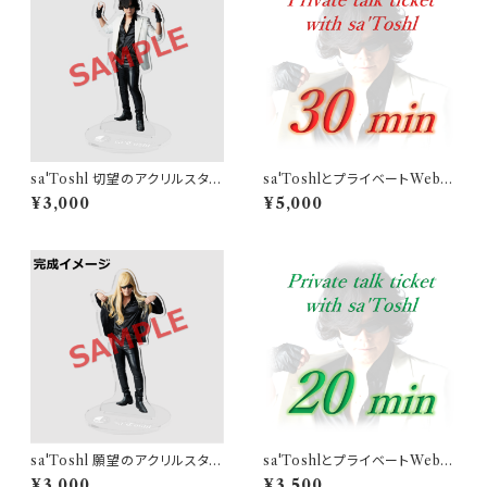
sa'Toshl 切望のアクリルスタン
sa'ToshlとプライベートWebト
ド
ーク（30分）
¥3,000
¥5,000
sa'Toshl 願望のアクリルスタン
sa'ToshlとプライベートWebト
ド
ーク（20分）
¥3,000
¥3,500