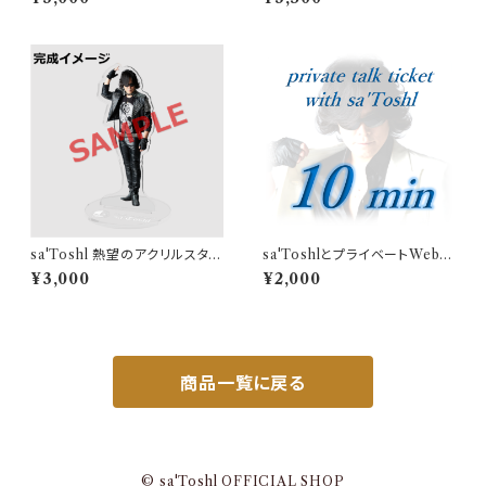
sa'Toshl 熱望のアクリルスタン
sa'ToshlとプライベートWebト
ド
ーク（10分）
¥3,000
¥2,000
商品一覧に戻る
© sa'Toshl OFFICIAL SHOP