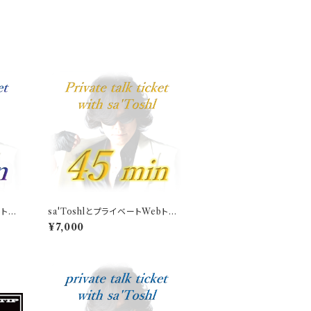
bトー
sa'ToshlとプライベートWebトー
ク（45分）
¥7,000