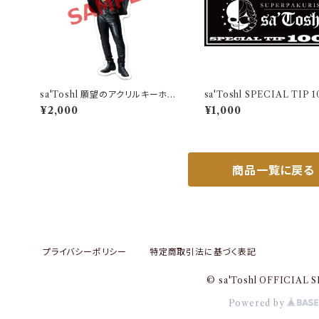
sa'Toshl 願望のアクリルキーホル
sa'Toshl SPECIAL TIP 
ダー
¥2,000
¥1,000
商品一覧に戻る
プライバシーポリシー
特定商取引法に基づく表記
© sa'Toshl OFFICIAL 
Powered by