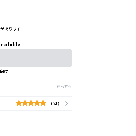
があります
available
向け
通報する
(63)