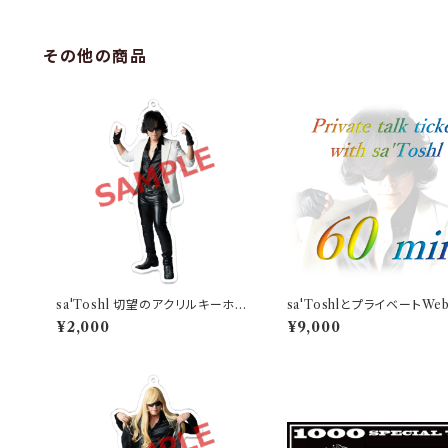
その他の商品
sa'Toshl 切望のアクリルキーホル
sa'ToshlとプライベートWe
ダー
ク（60分）
¥2,000
¥9,000