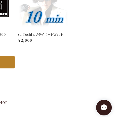
1000
sa'ToshlとプライベートWebトー
ク（10分）
¥2,000
SHOP