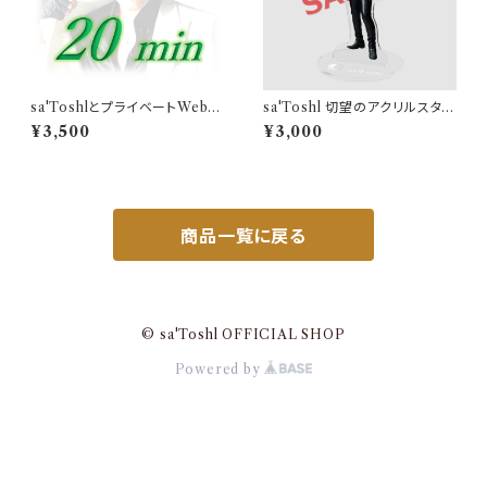
sa'ToshlとプライベートWebト
sa'Toshl 切望のアクリルスタン
ーク（20分）
ド
¥3,500
¥3,000
商品一覧に戻る
© sa'Toshl OFFICIAL SHOP
Powered by