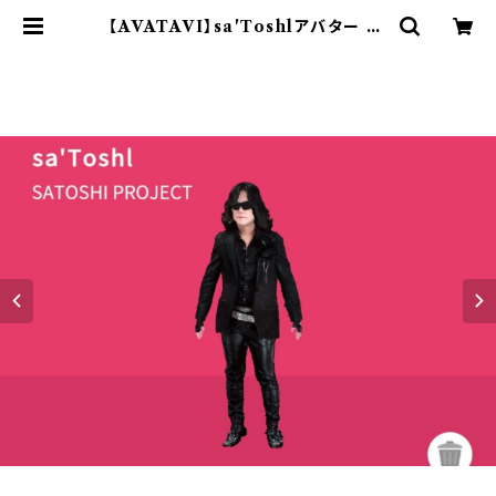
【AVATAVI】sa'Toshlアバター Bl
ack Ver. | sa'Toshl OFFICIA
L SHOP