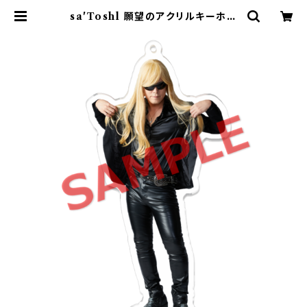
sa'Toshl 願望のアクリルキーホル
ダー | sa'Toshl OFFICIAL SH
OP