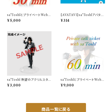
sa'ToshlとプライベートWebト
【AVATAVI】sa'Toshlアバター
ーク（30分）
White Ver.
¥5,000
¥314
sa'Toshl 熱望のアクリルスタン
sa'ToshlとプライベートWebト
ド
ーク（60分）
¥3,000
¥9,000
商品一覧に戻る