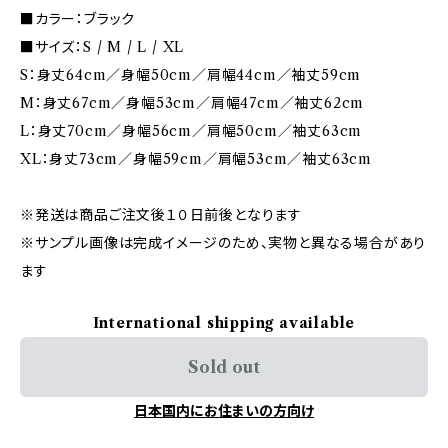
■カラー：ブラック
■サイズ：S / M / L / XL
S：身丈64cm／身幅50cm／肩幅44cm／袖丈59cm
M：身丈67cm／身幅53cm／肩幅47cm／袖丈62cm
L：身丈70cm／身幅56cm／肩幅50cm／袖丈63cm
XL：身丈73cm／身幅59cm／肩幅53cm／袖丈63cm
※発送は商品ご注文後１０日前後となります
※サンプル画像は完成イメージのため、実物と異なる場合があり
ます
International shipping available
Sold out
日本国内にお住まいの方向け